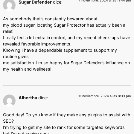
7 noviembre, 2024 a las 11:44 pm
Sugar Defender
dice:
As somebody that’s constantly bewared about
my blood sugar, locating Sugar Protector has actually been a
relief.
I really feel a lot extra in control, and my recent check-ups have
revealed favorable improvements.
Knowing I have a dependable supplement to support my
routine gives
me satisfaction. I’m so happy for Sugar Defender’s influence on
my health and wellness!
11 noviembre, 2024 a las 8:33 pm
Albertha
dice:
Good day! Do you know if they make any plugins to assist with
SEO?
I’m trying to get my site to rank for some targeted keywords
but I’m not seeing very