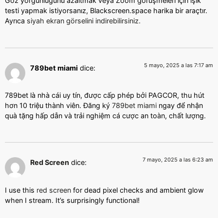
Göz yorgunluğunu azaltmak veya Zoom görüşmeleri için ışık
testi yapmak istiyorsanız, Blackscreen.space harika bir araçtır.
Ayrıca
siyah ekran görselini indirebilirsiniz.
5 mayo, 2025 a las 7:17 am
789bet miami
dice:
789bet là nhà cái uy tín, được cấp phép bởi PAGCOR, thu hút
hơn 10 triệu thành viên. Đăng ký
789bet miami
ngay để nhận
quà tặng hấp dẫn và trải nghiệm cá cược an toàn, chất lượng.
7 mayo, 2025 a las 6:23 am
Red Screen
dice:
I use this
red screen
for dead pixel checks and ambient glow
when I stream. It’s surprisingly functional!