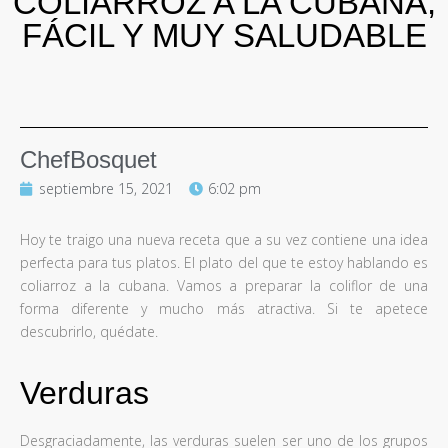
COLIARROZ A LA CUBANA,
FÁCIL Y MUY SALUDABLE
ChefBosquet
septiembre 15, 2021
6:02 pm
Hoy te traigo una nueva receta que a su vez contiene una idea
perfecta para tus platos. El plato del que te estoy hablando es
coliarroz a la cubana. Vamos a preparar la coliflor de una
forma diferente y mucho más atractiva. Si te apetece
descubrirlo, quédate.
Verduras
Desgraciadamente, las verduras suelen ser uno de los grupos