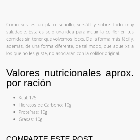
Como ves es un plato sencillo, versátil y sobre todo muy
saludable. Esta es solo una idea para incluir la coliflor en tus
comidas sin tener que volvernos locxs. De la forma más fácil y,
además, de una forma diferente, de tal modo, que aquellxs a
los que no les guste, no asociarán con la coliflor original.
Valores nutricionales aprox.
por ración
Kcal: 175
Hidratos de Carbono: 10g
Proteínas: 10g
Grasas: 10g
COMPARTE ESTE POST