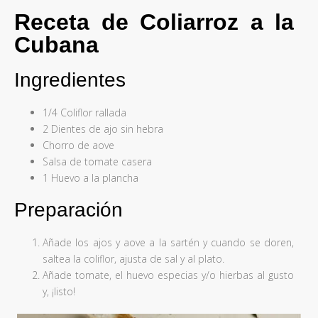
Receta de Coliarroz a la
Cubana
Ingredientes
1/4 Coliflor rallada
2 Dientes de ajo sin hebra
Chorro de aove
Salsa de tomate casera
1 Huevo a la plancha
Preparación
Añade los ajos y aove a la sartén y cuando se doren,
saltea la coliflor, ajusta de sal y al plato.
Añade tomate, el huevo especias y/o hierbas al gusto
y, ¡listo!