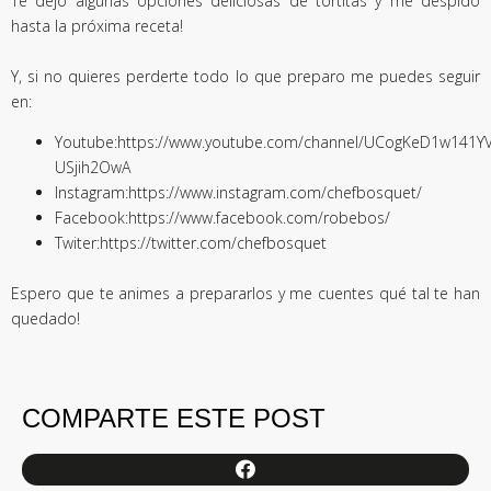
Te dejo algunas
opciones deliciosas de tortitas
y me despido
hasta la próxima receta!
Y, si no quieres perderte todo lo que preparo me puedes seguir
en:
Youtube:
https://www.youtube.com/channel/UCogKeD1w141YV
USjih2OwA
Instagram:
https://www.instagram.com/chefbosquet/
Facebook:
https://www.facebook.com/robebos/
Twiter:
https://twitter.com/chefbosquet
Espero que te animes a prepararlos y me cuentes qué tal te han
quedado!
COMPARTE ESTE POST