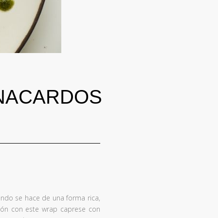
ANACARDOS
ando se hace de una forma rica,
ción con este wrap caprese con