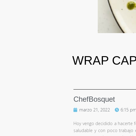
WRAP CAP
ChefBosquet
marzo 21, 2022
6:15 p
Hoy vengo decidido a hacerte f
saludable y con poco trabajo 